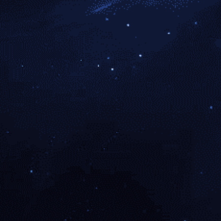
银行级加密
数据经SSL/TLS协议全程加密，避免内容被截取或
篡改。
米兰体育
米兰体育是中国地区最权威的足球门
湖
户网站，作为AC米兰的官方合作伙
栋20
伴，专注于为用户提供全方位的俱乐
su
部资讯。网站涵盖AC米兰的最新赛事
报道、球员专访、球队历史回顾及独
家幕后花絮。通过MILANSPORT，球