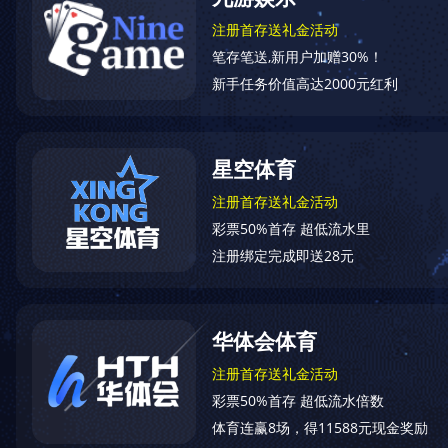
对内容体验进行持续优化。
5. 用户权利
您可随时查看、修改、删除自己的信息，或撤销
请注销账号以终止服务。
米兰体育 致力