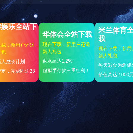
最具用户满意度平台
年度数据科技应用奖
数据安全护盾
体系构建平台安全屏障，确保用户访问、操作、交互等环节的数